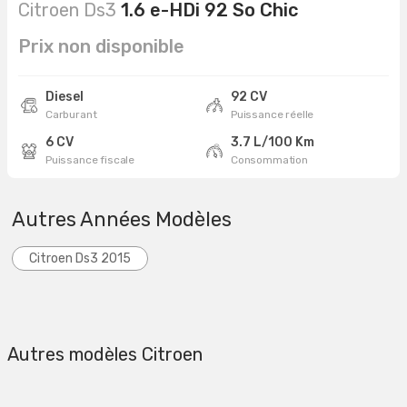
Citroen Ds3
1.6 e-HDi 92 So Chic
Prix non disponible
Diesel
92 CV
Carburant
Puissance réelle
6 CV
3.7 L/100 Km
Puissance fiscale
Consommation
Autres Années Modèles
Citroen Ds3 2015
Autres modèles Citroen