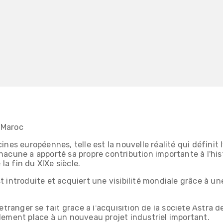
 Maroc
ines européennes, telle est la nouvelle réalité qui définit 
hacune a apporté sa propre contribution importante à l'his
 la fin du XIXe siècle.
 introduite et acquiert une visibilité mondiale grâce à une
anisation et lance de nouveaux produits innovants tels qu
étranger se fait grâce à l'acquisition de la société Astra d
lement place à un nouveau projet industriel important.