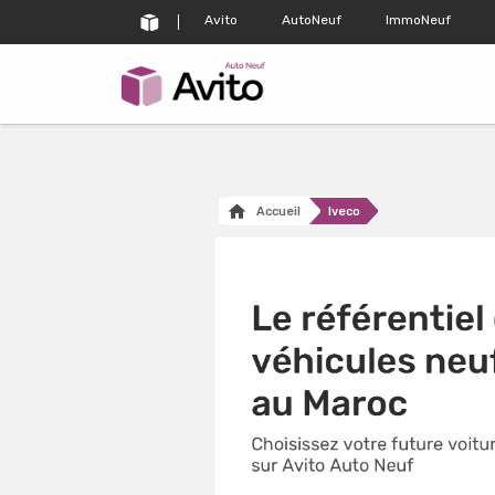
Avito
AutoNeuf
ImmoNeuf
Accueil
Iveco