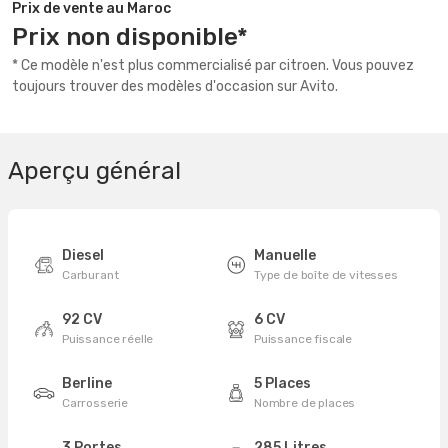
Prix de vente au Maroc
Prix non disponible*
* Ce modèle n'est plus commercialisé par citroen. Vous pouvez
toujours trouver des modèles d'occasion sur Avito.
Aperçu général
Diesel
Manuelle
Carburant
Type de boîte de vitesses
92 CV
6 CV
Puissance réelle
Puissance fiscale
Berline
5 Places
Carrosserie
Nombre de places
3 Portes
285 Litres