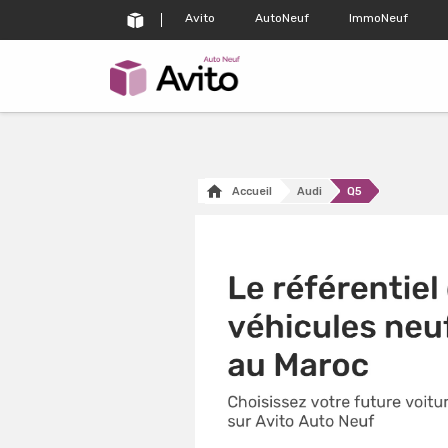
Avito
AutoNeuf
ImmoNeuf
Accueil
Audi
Q5