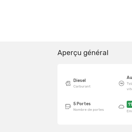
Aperçu général
Au
Diesel
Typ
Carburant
vi
5 Portes
1
Nombre de portes
Em