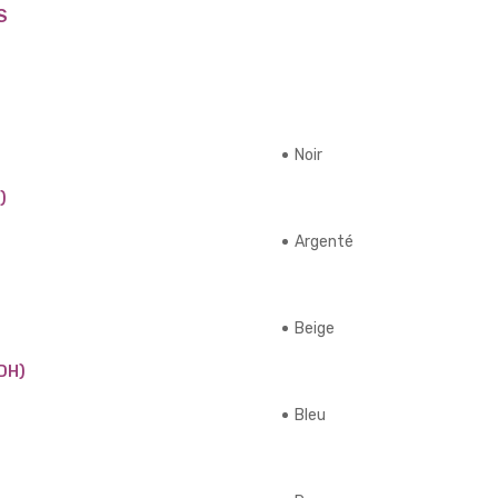
S
Noir
)
Argenté
Beige
DH)
Bleu