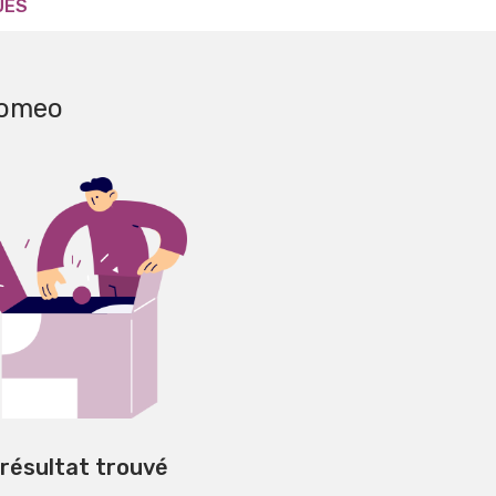
UES
romeo
 résultat trouvé