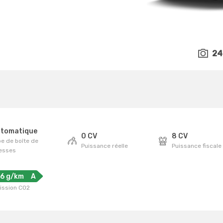
24
tomatique
0 CV
8 CV
e de boîte de
Puissance réelle
Puissance fiscale
tesses
16 g/km
A
ission CO2