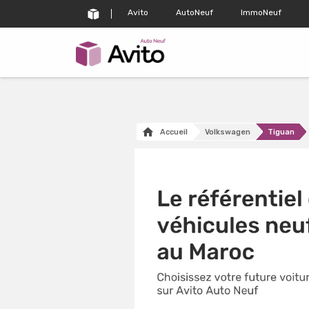
Avito
AutoNeuf
ImmoNeuf
Accueil
Volkswagen
Tiguan