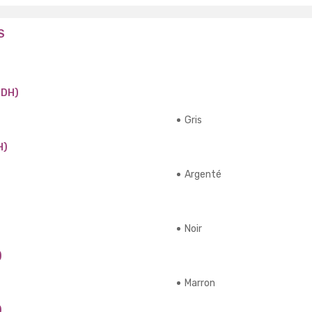
S
 DH)
Gris
H)
Argenté
Noir
)
Marron
)