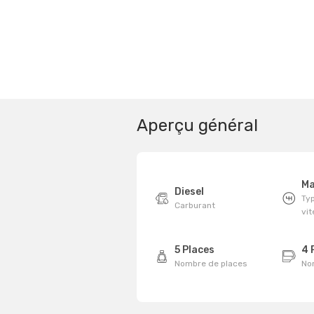
Aperçu général
Ma
Diesel
Typ
Carburant
vi
5 Places
4 
Nombre de places
No