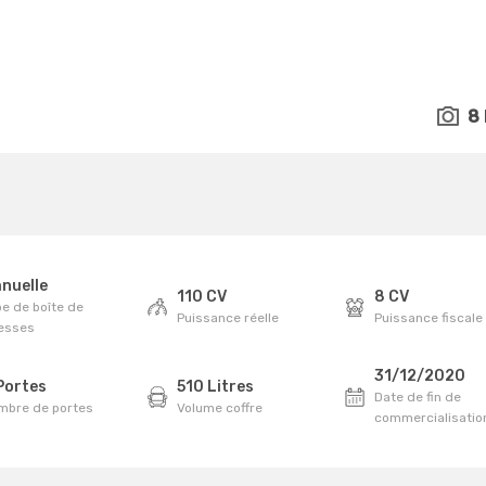
8
nuelle
110 CV
8 CV
e de boîte de
Puissance réelle
Puissance fiscale
tesses
31/12/2020
Portes
510 Litres
Date de fin de
mbre de portes
Volume coffre
commercialisatio