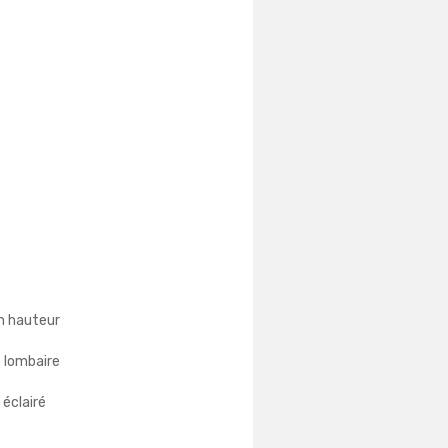
n hauteur
 lombaire
 éclairé