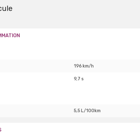
cule
MMATION
196 km/h
9,7 s
5,5 L/100km
S