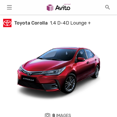
Toyota Corolla
1.4 D-4D Lounge +
8
IMAGES