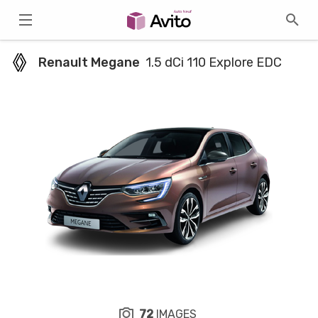
Renault Megane
1.5 dCi 110 Explore EDC
72
IMAGES