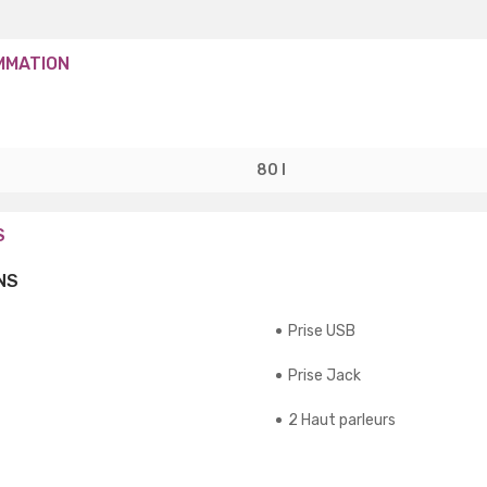
MMATION
80 l
S
NS
Prise USB
Prise Jack
2 Haut parleurs