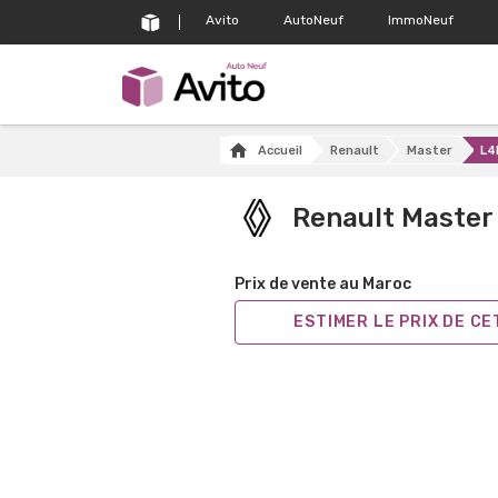
Avito
AutoNeuf
ImmoNeuf
Accueil
Renault
Master
L4
Renault Master
Prix de vente au Maroc
ESTIMER LE PRIX DE C