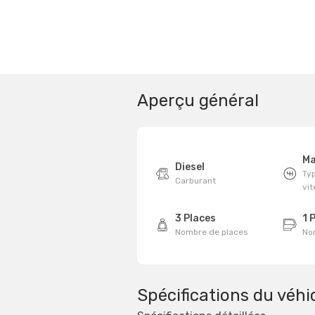
Aperçu général
Ma
Diesel
Typ
Carburant
vi
3 Places
1 
Nombre de places
No
Spécifications du véhi