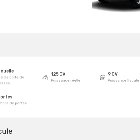
nuelle
125 CV
9 CV
e de boîte de
Puissance réelle
Puissance fiscale
tesses
Portes
mbre de portes
cule