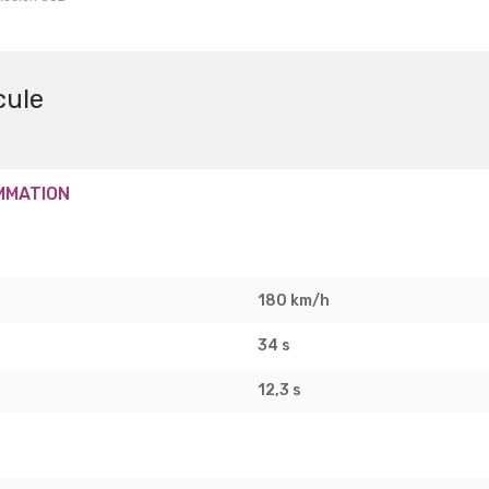
cule
MMATION
180 km/h
34 s
12,3 s