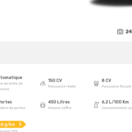
24
tomatique
150 CV
8 CV
e de boîte de
Puissance réelle
Puissance fiscale
tesses
Portes
450 Litres
6,2 L/100 Km
mbre de portes
Volume coffre
Consommation su
86 g/km
E
ission CO2