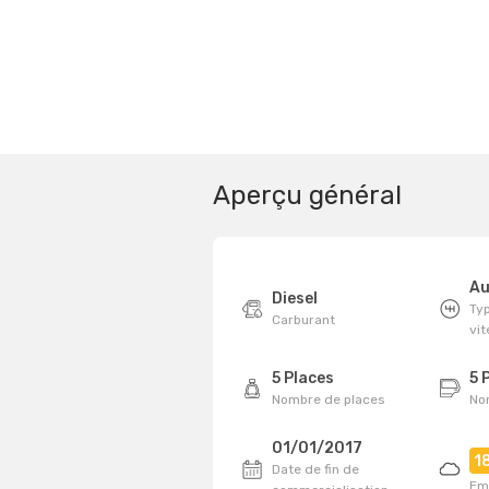
Aperçu général
Au
Diesel
Typ
Carburant
vi
5 Places
5 
Nombre de places
No
01/01/2017
1
Date de fin de
Em