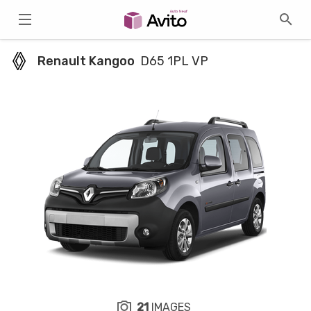
Renault Kangoo
D65 1PL VP
21
IMAGES