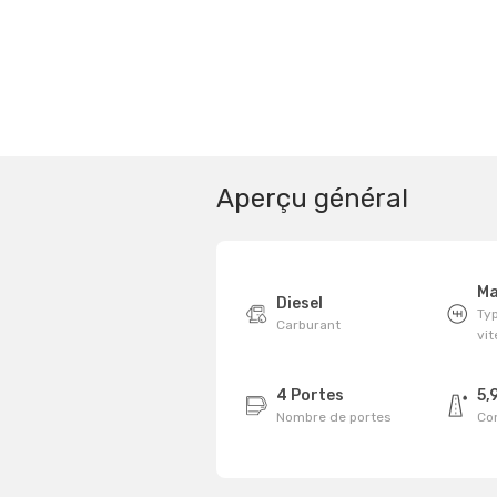
Aperçu général
Ma
Diesel
Typ
Carburant
vi
4 Portes
5,
Nombre de portes
Co