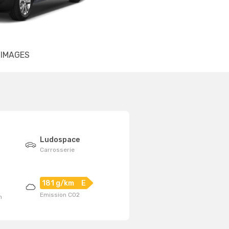
IMAGES
Ludospace
Carrosserie
181 g/km
E
Emission CO2
n