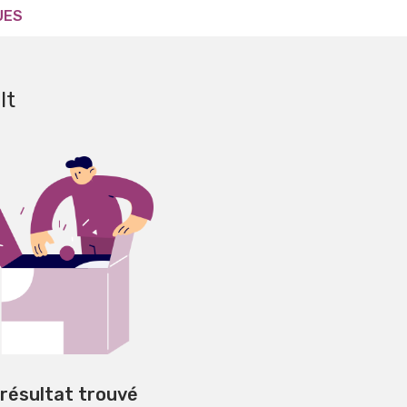
UES
lt
 résultat trouvé