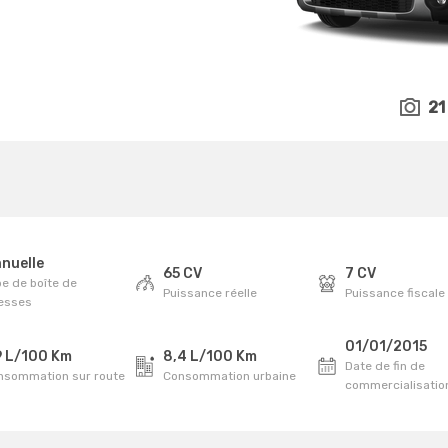
21
nuelle
65 CV
7 CV
e de boîte de
Puissance réelle
Puissance fiscale
tesses
01/01/2015
9 L/100 Km
8,4 L/100 Km
Date de fin de
nsommation sur route
Consommation urbaine
commercialisatio