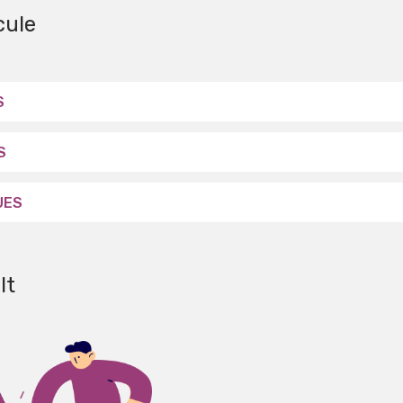
cule
S
S
UES
lt