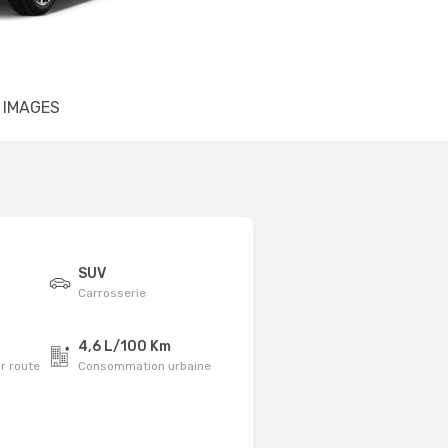
IMAGES
SUV
Carrosserie
4,6 L/100 Km
r route
Consommation urbaine