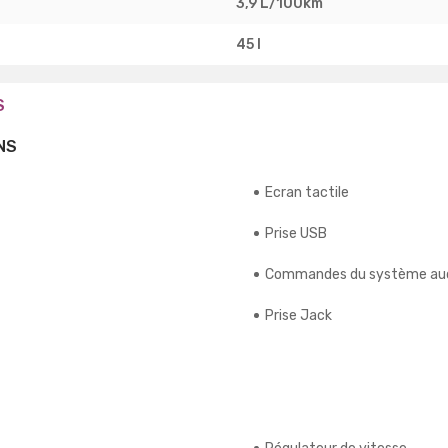
3,9 L/100km
45 l
S
NS
Ecran tactile
Prise USB
Commandes du système aud
Prise Jack