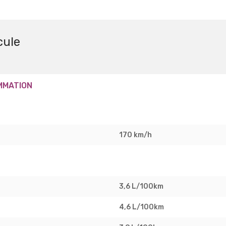
cule
MMATION
170 km/h
3,6 L/100km
4,6 L/100km