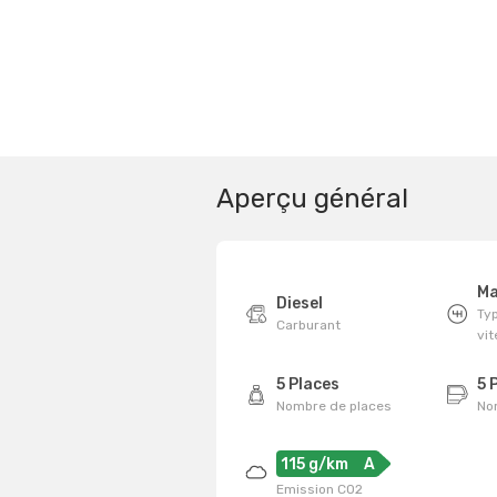
Aperçu général
Ma
Diesel
Typ
Carburant
vi
5 Places
5 
Nombre de places
No
115 g/km
A
Emission CO2