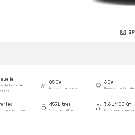
39
nuelle
85 CV
6 CV
e de boîte de
Puissance réelle
Puissance fiscale
tesses
Portes
455 Litres
3,6 L/100 Km
mbre de portes
Volume coffre
Consommation su