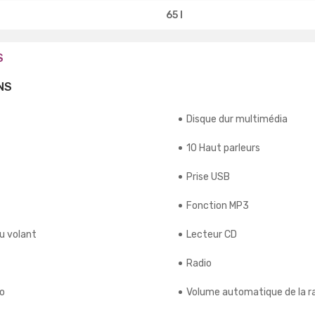
65 l
S
NS
Disque dur multimédia
10 Haut parleurs
Prise USB
Fonction MP3
u volant
Lecteur CD
Radio
io
Volume automatique de la r