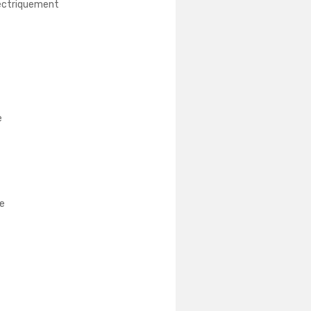
lectriquement
e
e