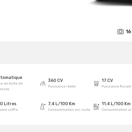
16
tomatique
360 CV
17 CV
e de boîte de
Puissance réelle
Puissance fiscale
tesses
0 Litres
7,4 L/100 Km
11,4 L/100 Km
lume coffre
Consommation sur route
Consommation ur