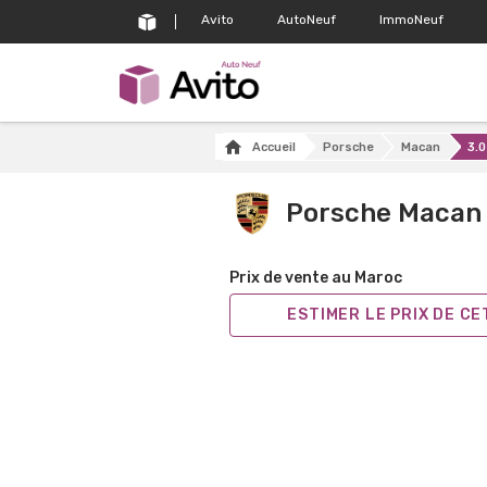
Avito
AutoNeuf
ImmoNeuf
Accueil
Porsche
Macan
3.0
Porsche Macan
Prix de vente au Maroc
ESTIMER LE PRIX DE C