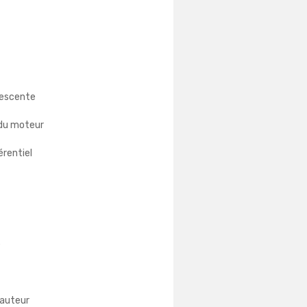
descente
 du moteur
érentiel
e
hauteur