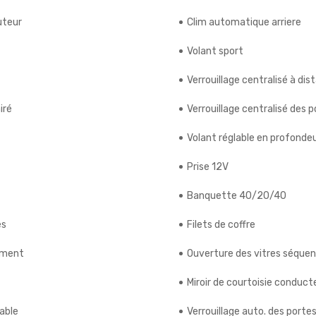
uteur
Clim automatique arriere
Volant sport
Verrouillage centralisé à dis
iré
Verrouillage centralisé des 
Volant réglable en profonde
Prise 12V
Banquette 40/20/40
es
Filets de coffre
ement
Ouverture des vitres séquent
Miroir de courtoisie conducte
rable
Verrouillage auto. des porte