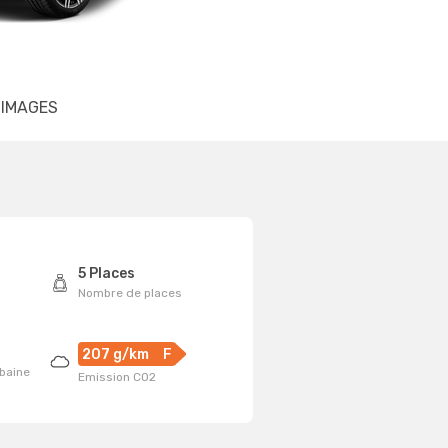
IMAGES
5 Places
Nombre de places
207 g/km
F
baine
Emission CO2