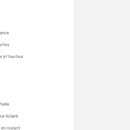
tance
portes
ur et hauteur
ielle
ur éclairé
s en roulant