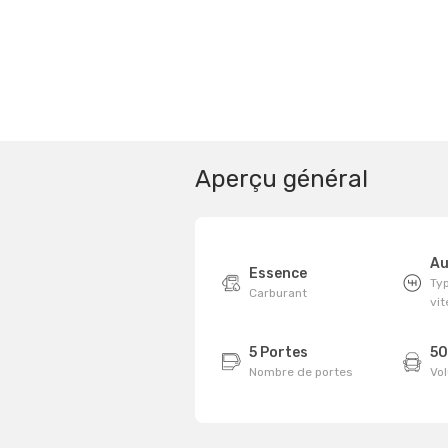
Aperçu général
Au
Essence
Typ
Carburant
vi
5 Portes
50
Nombre de portes
Vo