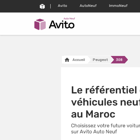
Avito
AutoNeuf
ImmoNeuf
Accueil
Peugeot
308