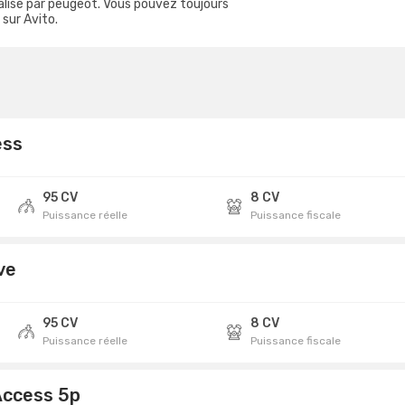
lisé par peugeot. Vous pouvez toujours
sur Avito.
ess
95 CV
8 CV
Puissance réelle
Puissance fiscale
ve
95 CV
8 CV
Puissance réelle
Puissance fiscale
Access 5p