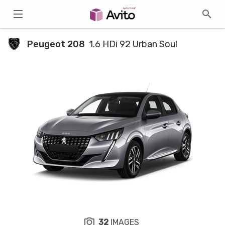
Peugeot 208
1.6 HDi 92 Urban Soul
32
IMAGES