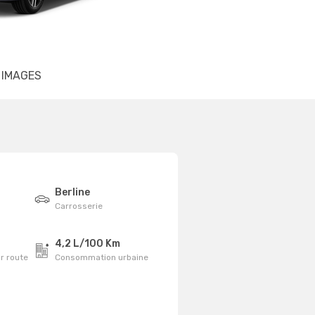
IMAGES
Berline
Carrosserie
4,2 L/100 Km
r route
Consommation urbaine