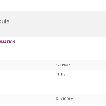
cule
MMATION
171 km/h
13,3 s
3 L/100km