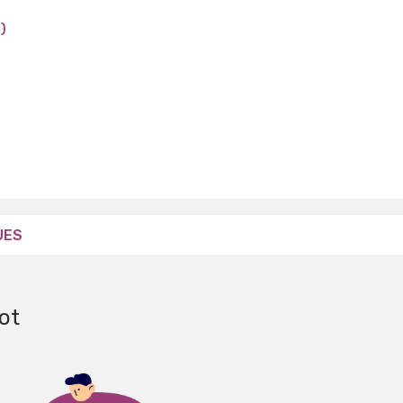
)
UES
ot