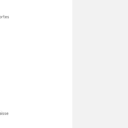
portes
aisse