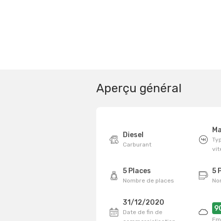
Aperçu général
Ma
Diesel
Typ
Carburant
vi
5 Places
5 
Nombre de places
No
31/12/2020
9
Date de fin de
Em