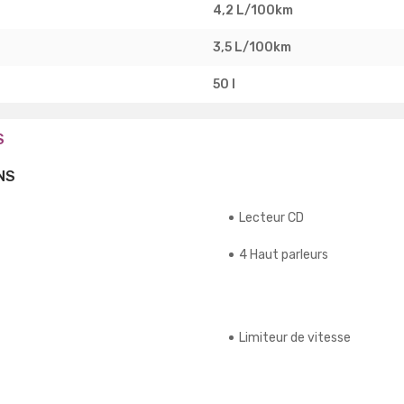
4,2 L/100km
3,5 L/100km
50 l
S
NS
Lecteur CD
4 Haut parleurs
Limiteur de vitesse