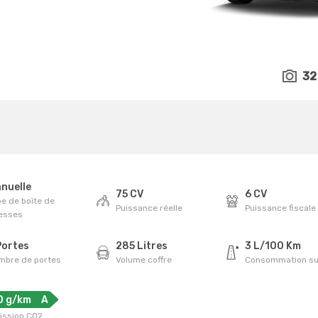
32
nuelle
75 CV
6 CV
e de boîte de
Puissance réelle
Puissance fiscale
tesses
Portes
285 Litres
3 L/100 Km
mbre de portes
Volume coffre
Consommation su
0 g/km
A
ission CO2