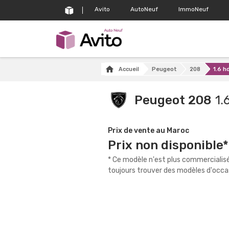
Avito
AutoNeuf
ImmoNeuf
Accueil
Peugeot
208
1.6 hd
Peugeot 208
1.
Prix de vente au Maroc
Prix non disponible*
* Ce modèle n'est plus commercialis
toujours trouver des modèles d'occas