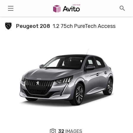
Peugeot 208
1.2 75ch PureTech Access
32
IMAGES