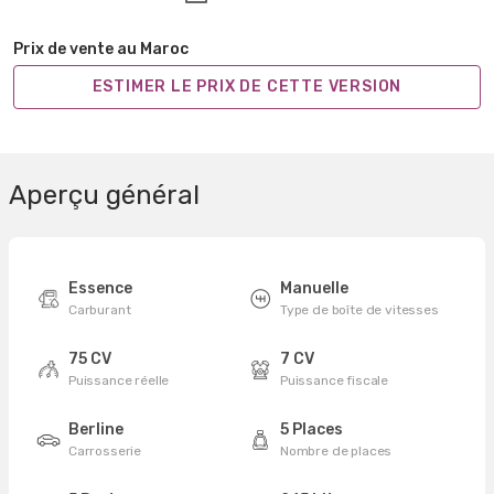
Prix de vente au Maroc
ESTIMER LE PRIX DE CETTE VERSION
Aperçu général
Essence
Manuelle
Carburant
Type de boîte de vitesses
75 CV
7 CV
Puissance réelle
Puissance fiscale
Berline
5 Places
Carrosserie
Nombre de places