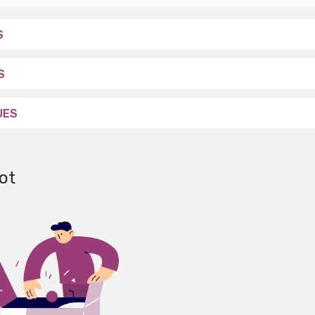
S
S
UES
ot