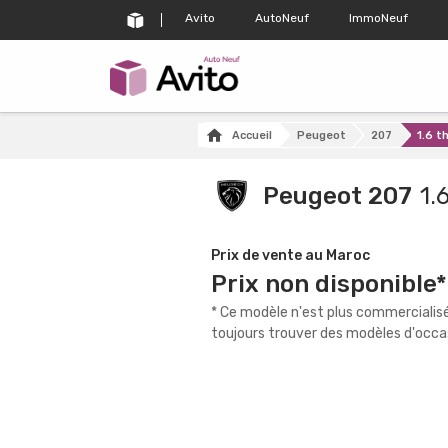
Avito
AutoNeuf
ImmoNeuf
Accueil
Peugeot
207
1.6 t
Peugeot 207
1.
Prix de vente au Maroc
Prix non disponible*
* Ce modèle n'est plus commercialis
toujours trouver des modèles d'occas