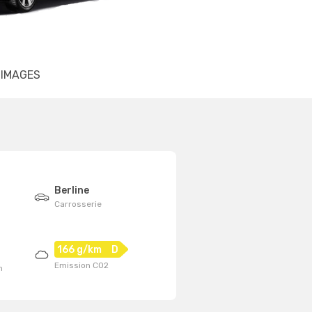
IMAGES
Berline
Carrosserie
166 g/km
D
Emission CO2
n