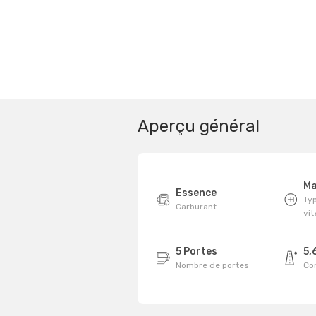
Aperçu général
Ma
Essence
Typ
Carburant
vi
5 Portes
5,
Nombre de portes
Co