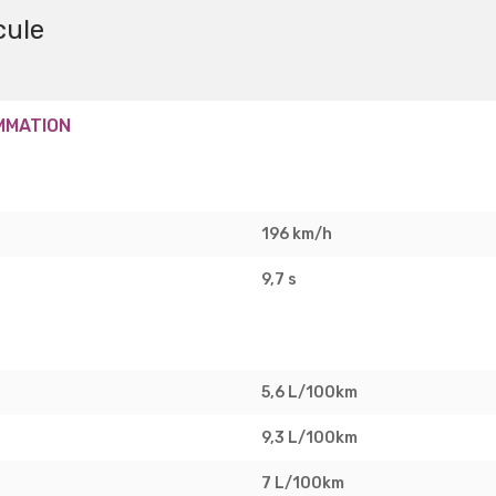
cule
MMATION
196 km/h
9,7 s
5,6 L/100km
9,3 L/100km
7 L/100km