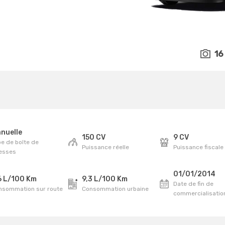
16
nuelle
150 CV
9 CV
e de boîte de
Puissance réelle
Puissance fiscale
tesses
01/01/2014
6 L/100 Km
9,3 L/100 Km
Date de fin de
nsommation sur route
Consommation urbaine
commercialisatio