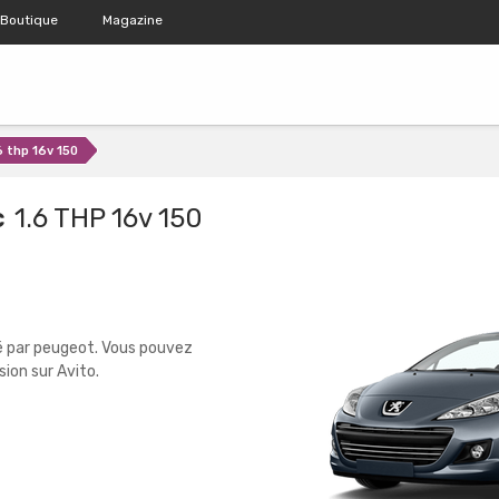
Boutique
Magazine
6 thp 16v 150
c
1.6 THP 16v 150
é par peugeot. Vous pouvez
ion sur Avito.