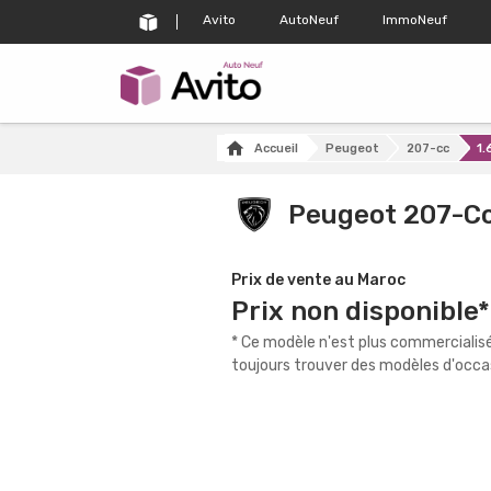
Avito
AutoNeuf
ImmoNeuf
Accueil
Peugeot
207-cc
1.
Peugeot 207-C
Prix de vente au Maroc
Prix non disponible*
* Ce modèle n'est plus commercialis
toujours trouver des modèles d'occas