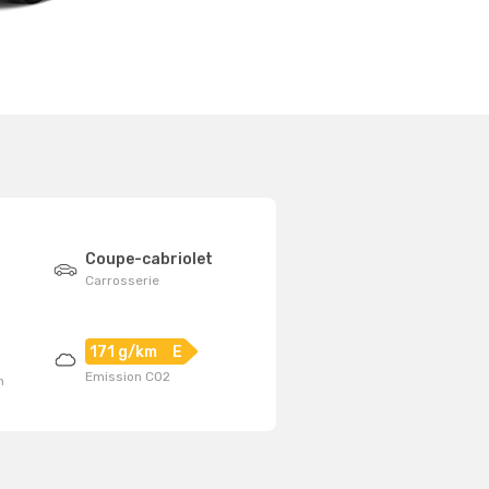
Coupe-cabriolet
Carrosserie
171 g/km
E
Emission CO2
n