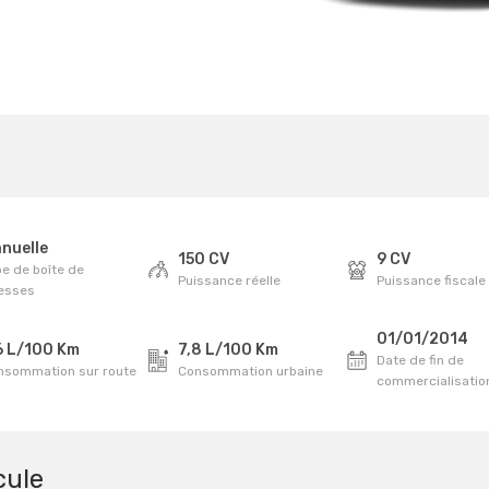
nuelle
150 CV
9 CV
e de boîte de
Puissance réelle
Puissance fiscale
tesses
01/01/2014
6 L/100 Km
7,8 L/100 Km
Date de fin de
nsommation sur route
Consommation urbaine
commercialisatio
cule