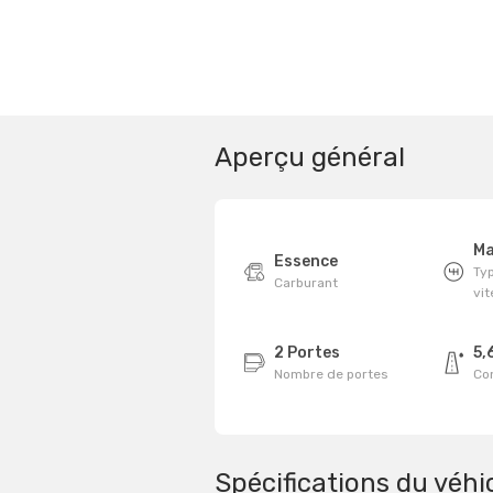
Aperçu général
Ma
Essence
Typ
Carburant
vi
2 Portes
5,
Nombre de portes
Co
Spécifications du véhi