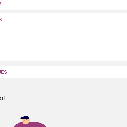
S
S
UES
ot