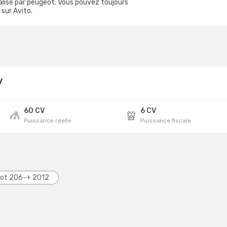
lisé par peugeot. Vous pouvez toujours
sur Avito.
y
60 CV
6 CV
Puissance réelle
Puissance fiscale
ot 206-+ 2012