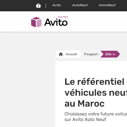
Avito
AutoNeuf
ImmoNeuf
Accueil
Peugeot
206-+