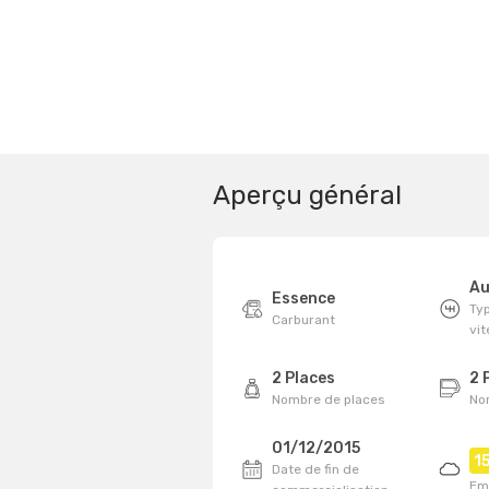
Aperçu général
Au
Essence
Typ
Carburant
vi
2 Places
2 
Nombre de places
No
01/12/2015
1
Date de fin de
Em