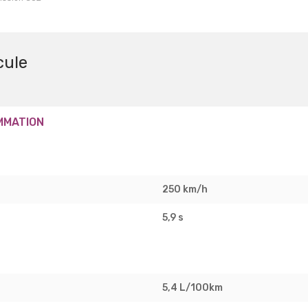
cule
MMATION
250 km/h
5,9 s
5,4 L/100km