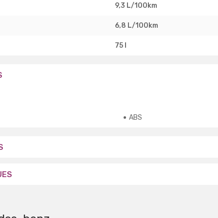
9,3 L/100km
6,8 L/100km
75 l
S
ABS
S
UES