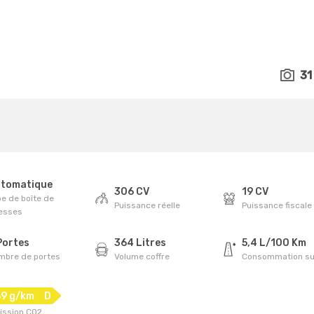
31
tomatique
306 CV
19 CV
e de boîte de
Puissance réelle
Puissance fiscale
tesses
Portes
364 Litres
5,4 L/100 Km
mbre de portes
Volume coffre
Consommation su
59 g/km
D
ission CO2