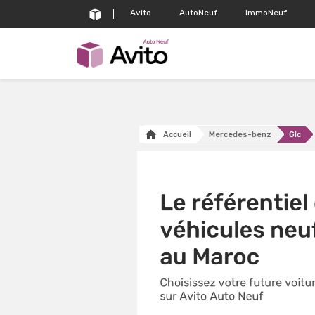
Avito
AutoNeuf
ImmoNeuf
Accueil
Mercedes-benz
Glc