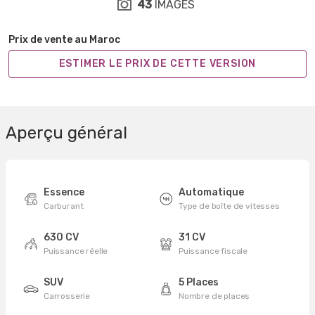
43
IMAGES
Prix de vente au Maroc
ESTIMER LE PRIX DE CETTE VERSION
Aperçu général
Essence
Automatique
Carburant
Type de boîte de vitesses
630 CV
31 CV
Puissance réelle
Puissance fiscale
SUV
5 Places
Carrosserie
Nombre de places