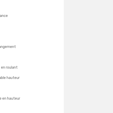
tance
rangement
s en roulant
able hauteur
e en hauteur