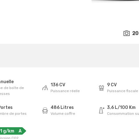
20
nuelle
136 CV
9 CV
e de boîte de
Puissance réelle
Puissance fiscale
tesses
Portes
486 Litres
3,6 L/100 Km
mbre de portes
Volume coffre
Consommation su
11 g/km
A
ission CO2