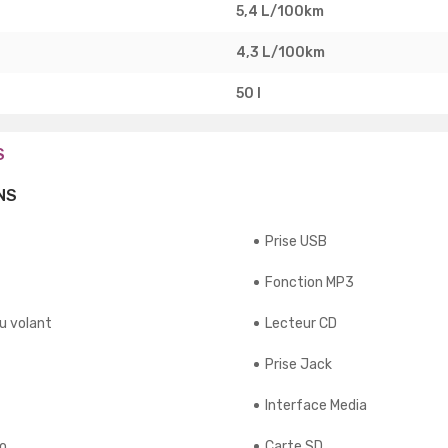
5,4 L/100km
4,3 L/100km
50 l
S
NS
Prise USB
Fonction MP3
u volant
Lecteur CD
Prise Jack
Interface Media
io
Carte SD