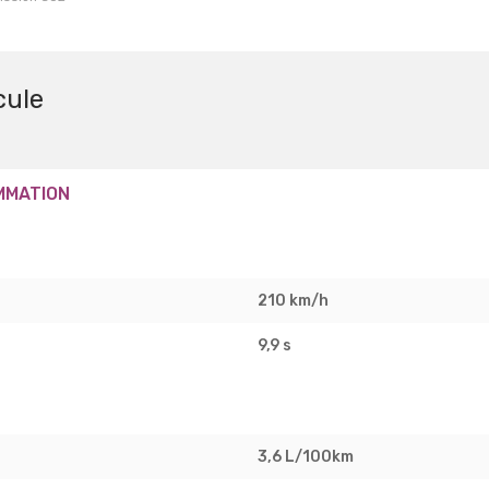
cule
MMATION
210 km/h
9,9 s
3,6 L/100km