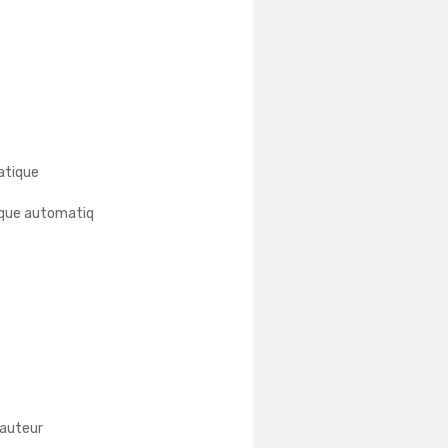
atique
ique automatiq
hauteur