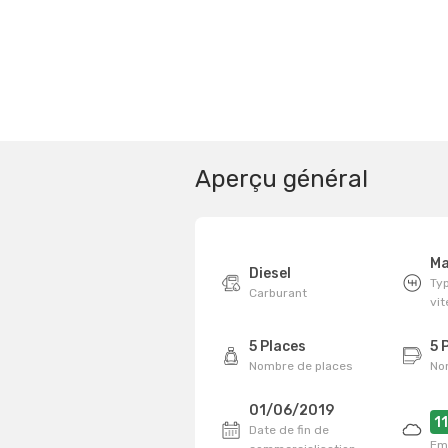
Aperçu général
Ma
Diesel
Typ
Carburant
vi
5 Places
5 
Nombre de places
No
01/06/2019
1
Date de fin de
Em