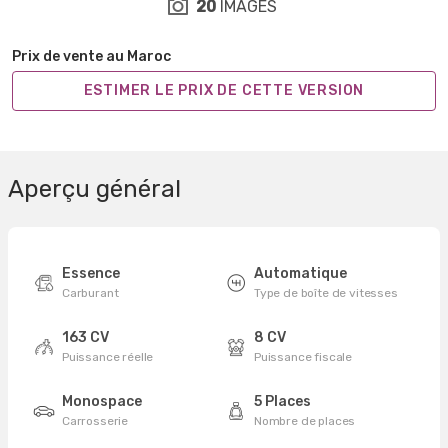
20
IMAGES
Prix de vente au Maroc
ESTIMER LE PRIX DE CETTE VERSION
Aperçu général
Essence
Automatique
Carburant
Type de boîte de vitesses
163 CV
8 CV
Puissance réelle
Puissance fiscale
Monospace
5 Places
Carrosserie
Nombre de places