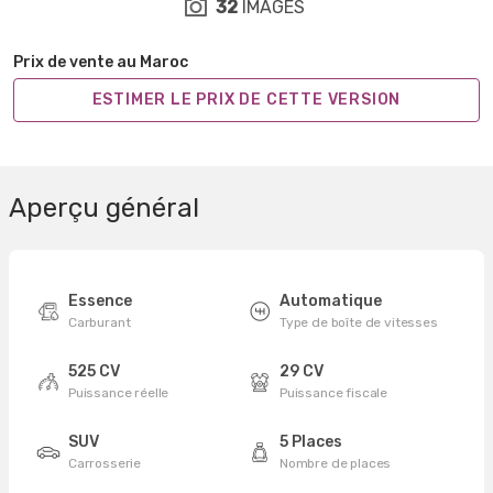
32
IMAGES
Prix de vente au Maroc
ESTIMER LE PRIX DE CETTE VERSION
Aperçu général
Essence
Automatique
Carburant
Type de boîte de vitesses
525 CV
29 CV
Puissance réelle
Puissance fiscale
SUV
5 Places
Carrosserie
Nombre de places