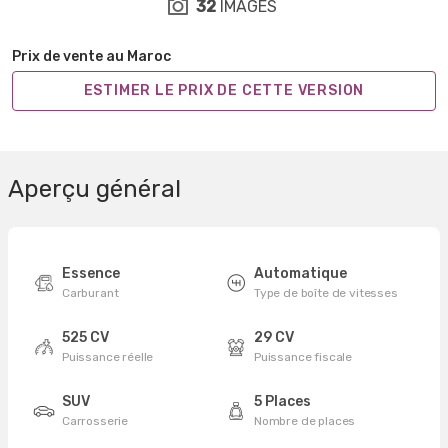
32
IMAGES
Prix de vente au Maroc
ESTIMER LE PRIX DE CETTE VERSION
Aperçu général
Essence
Automatique
Carburant
Type de boîte de vitesses
525 CV
29 CV
Puissance réelle
Puissance fiscale
SUV
5 Places
Carrosserie
Nombre de places