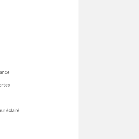
tance
portes
ur éclairé