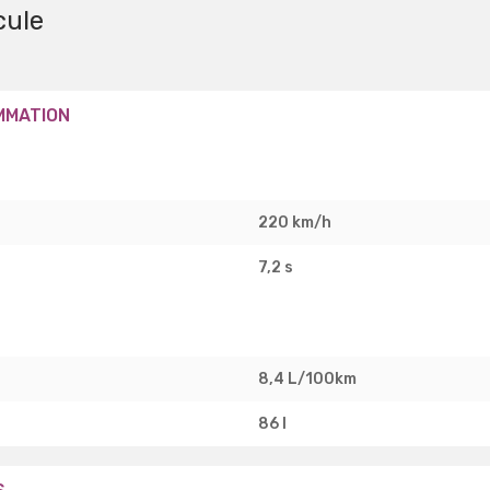
cule
MMATION
220 km/h
7,2 s
8,4 L/100km
86 l