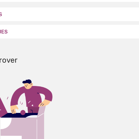
S
UES
rover