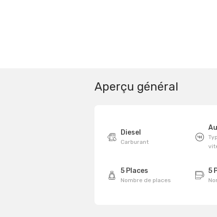
Aperçu général
Au
Diesel
Typ
Carburant
vi
5 Places
5 
Nombre de places
No