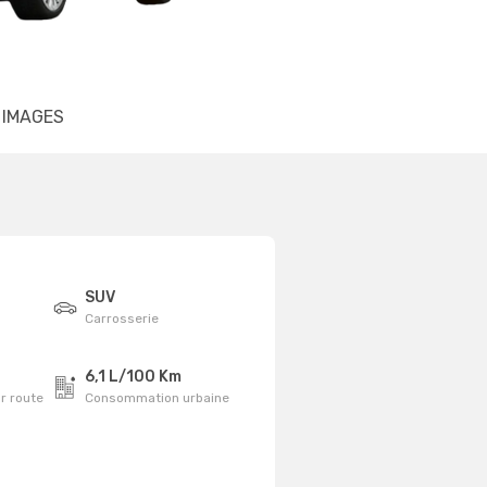
IMAGES
SUV
Carrosserie
6,1 L/100 Km
r route
Consommation urbaine