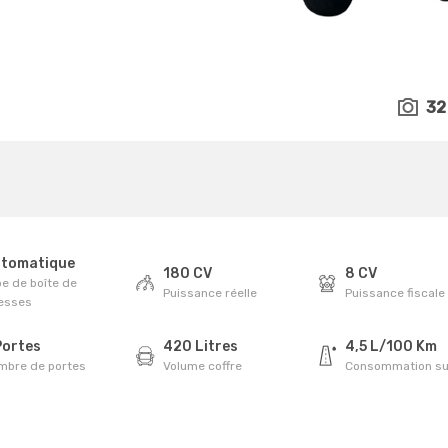
32
tomatique
180 CV
8 CV
e de boîte de
Puissance réelle
Puissance fiscale
tesses
Portes
420 Litres
4,5 L/100 Km
mbre de portes
Volume coffre
Consommation su