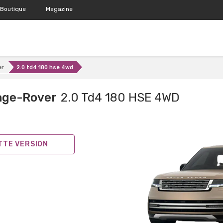
Boutique
Magazine
er
2.0 td4 180 hse 4wd
nge-Rover
2.0 Td4 180 HSE 4WD
ETTE VERSION