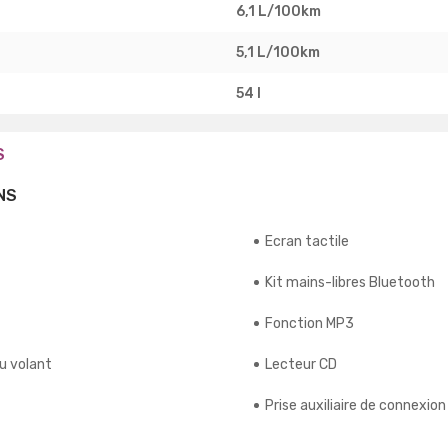
6,1 L/100km
5,1 L/100km
54 l
S
NS
Ecran tactile
Kit mains-libres Bluetooth
Fonction MP3
u volant
Lecteur CD
Prise auxiliaire de connexion