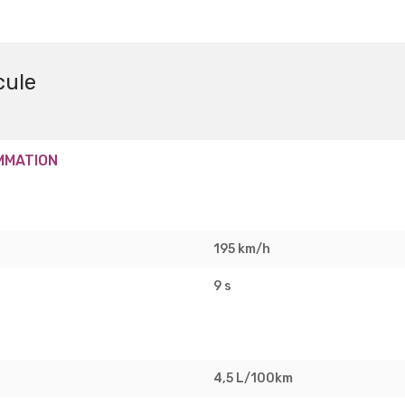
cule
MMATION
195 km/h
9 s
4,5 L/100km