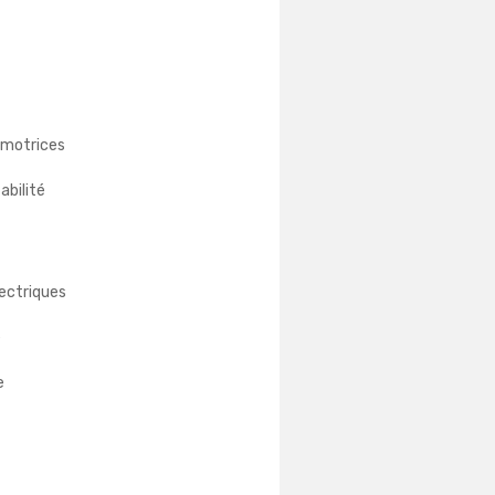
 motrices
abilité
lectriques
e
e