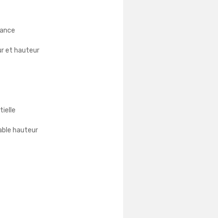
tance
ur et hauteur
ielle
able hauteur