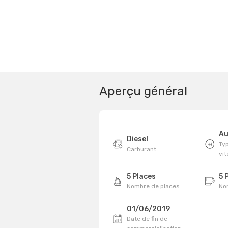
Aperçu général
Au
Diesel
Typ
Carburant
vi
5 Places
5 
Nombre de places
No
01/06/2019
Date de fin de