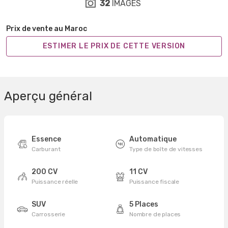
32
IMAGES
Prix de vente au Maroc
ESTIMER LE PRIX DE CETTE VERSION
Aperçu général
Essence
Automatique
Carburant
Type de boîte de vitesses
200 CV
11 CV
Puissance réelle
Puissance fiscale
SUV
5 Places
Carrosserie
Nombre de places