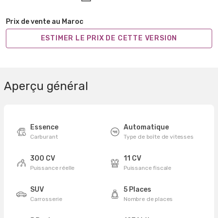
Prix de vente au Maroc
ESTIMER LE PRIX DE CETTE VERSION
Aperçu général
Essence
Automatique
Carburant
Type de boîte de vitesses
300 CV
11 CV
Puissance réelle
Puissance fiscale
SUV
5 Places
Carrosserie
Nombre de places