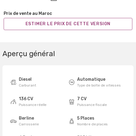
Prix de vente au Maroc
ESTIMER LE PRIX DE CETTE VERSION
Aperçu général
Diesel
Automatique
Carburant
Type de boîte de vitesses
136 CV
7 CV
Puissance réelle
Puissance fiscale
Berline
5 Places
Carrosserie
Nombre de places