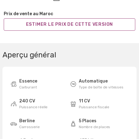
Prix de vente au Maroc
ESTIMER LE PRIX DE CETTE VERSION
Aperçu général
Essence
Automatique
Carburant
Type de boîte de vitesses
240 CV
11 CV
Puissance réelle
Puissance fiscale
Berline
5 Places
Carrosserie
Nombre de places