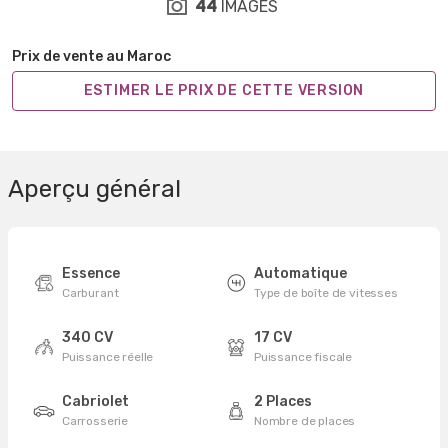
44
IMAGES
Prix de vente au Maroc
ESTIMER LE PRIX DE CETTE VERSION
Aperçu général
Essence
Automatique
Carburant
Type de boîte de vitesses
340 CV
17 CV
Puissance réelle
Puissance fiscale
Cabriolet
2 Places
Carrosserie
Nombre de places