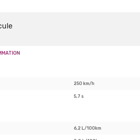
cule
MMATION
250 km/h
5,7 s
6,2 L/100km