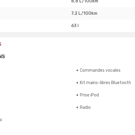
8,8 L/100km
7,2 L/100km
63 l
S
NS
Commandes vocales
Kit mains-libres Bluetooth
Prise iPod
Radio
io