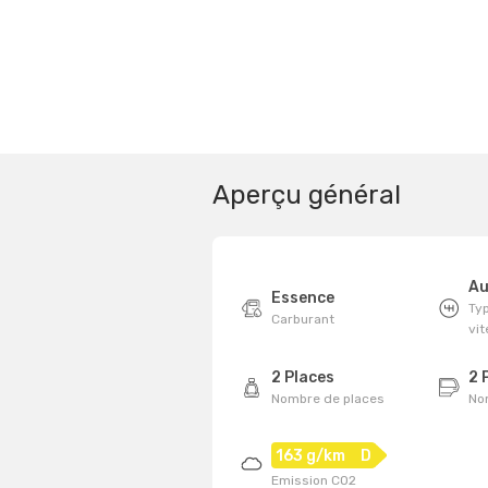
Aperçu général
Au
Essence
Typ
Carburant
vi
2 Places
2 
Nombre de places
No
163 g/km
D
Emission CO2