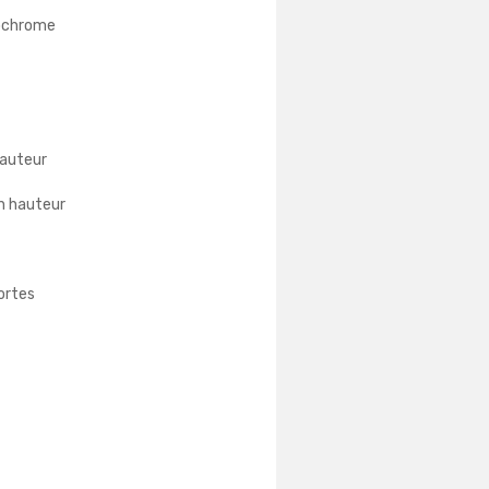
rochrome
hauteur
n hauteur
portes