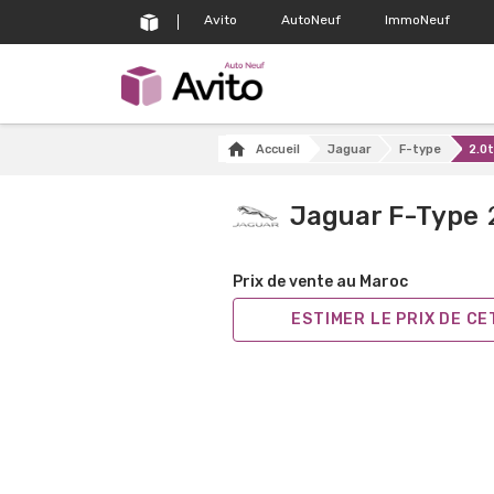
Avito
AutoNeuf
ImmoNeuf
Accueil
Jaguar
F-type
2.0
Jaguar F-Type
Prix de vente au Maroc
ESTIMER LE PRIX DE C