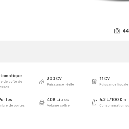
44
tomatique
300 CV
11 CV
e de boîte de
Puissance réelle
Puissance fiscale
tesses
Portes
408 Litres
6,2 L/100 Km
mbre de portes
Volume coffre
Consommation su