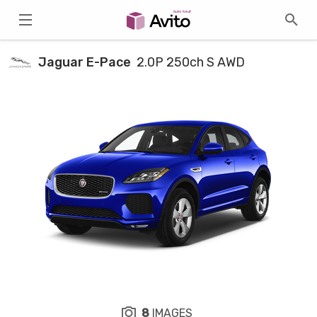
Jaguar E-Pace
2.0P 250ch S AWD
8
IMAGES