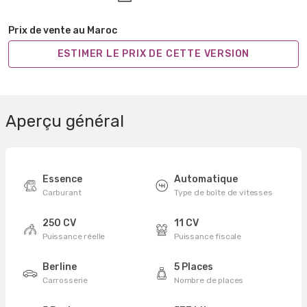
Prix de vente au Maroc
ESTIMER LE PRIX DE CETTE VERSION
Aperçu général
Essence
Automatique
Carburant
Type de boîte de vitesses
250 CV
11 CV
Puissance réelle
Puissance fiscale
Berline
5 Places
Carrosserie
Nombre de places