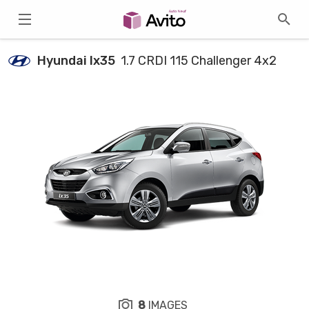
Hyundai Ix35
1.7 CRDI 115 Challenger 4x2
8
IMAGES