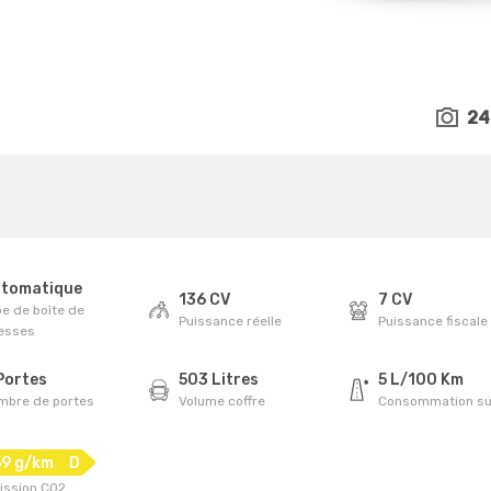
24
tomatique
136 CV
7 CV
e de boîte de
Puissance réelle
Puissance fiscale
tesses
Portes
503 Litres
5 L/100 Km
mbre de portes
Volume coffre
Consommation su
59 g/km
D
ission CO2