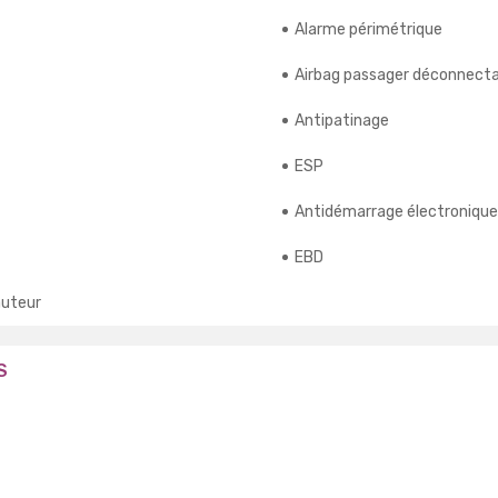
Alarme périmétrique
Airbag passager déconnecta
Antipatinage
ESP
Antidémarrage électronique
EBD
auteur
S