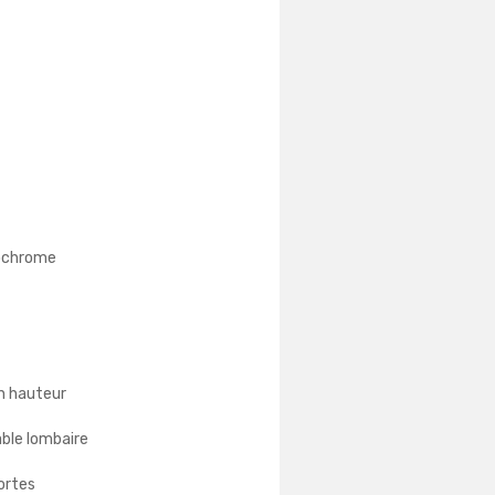
rochrome
n hauteur
ble lombaire
portes