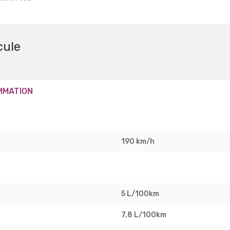
cule
MMATION
190 km/h
5 L/100km
7,8 L/100km