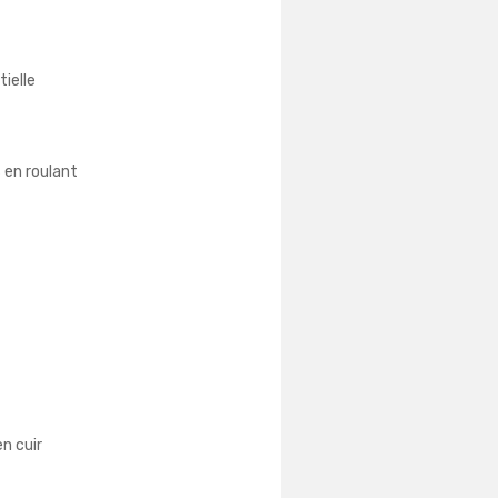
ielle
s en roulant
n cuir