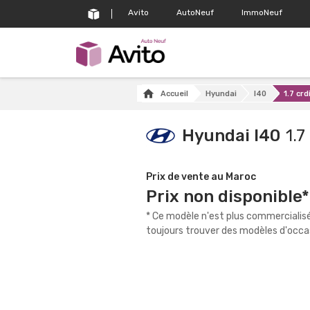
Avito
AutoNeuf
ImmoNeuf
Accueil
Hyundai
I40
1.7 cr
Hyundai I40
1.7
Prix de vente au Maroc
Prix non disponible*
* Ce modèle n'est plus commercialis
toujours trouver des modèles d'occas