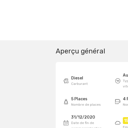
Aperçu général
Au
Diesel
Typ
Carburant
vi
5 Places
4 
Nombre de places
No
31/12/2020
1
Date de fin de
Em