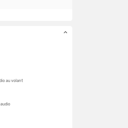
io au volant
 audio