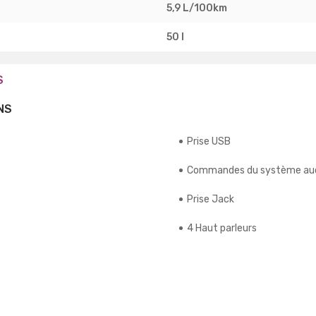
5,9 L/100km
50 l
S
NS
Prise USB
Commandes du système aud
Prise Jack
4 Haut parleurs