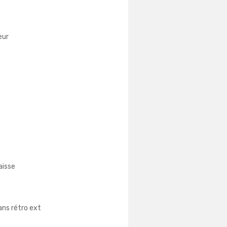
eur
aisse
ans rétro ext