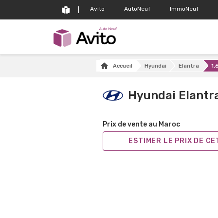
Avito
AutoNeuf
ImmoNeuf
Accueil
Hyundai
Elantra
1.
Hyundai Elantr
Prix de vente au Maroc
ESTIMER LE PRIX DE C