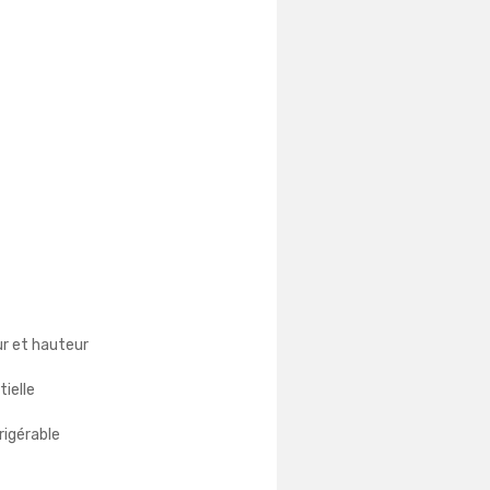
ur et hauteur
ielle
rigérable