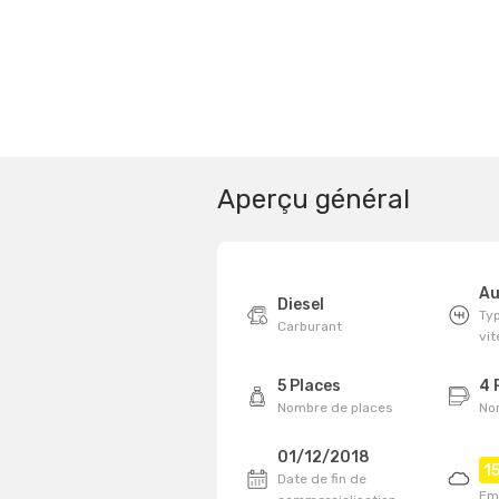
Aperçu général
Au
Diesel
Typ
Carburant
vi
5 Places
4 
Nombre de places
No
01/12/2018
1
Date de fin de
Em