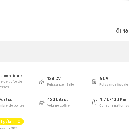
16
tomatique
128 CV
6 CV
e de boîte de
Puissance réelle
Puissance fiscale
tesses
Portes
420 Litres
4,7 L/100 Km
mbre de portes
Volume coffre
Consommation su
51 g/km
C
ission CO2