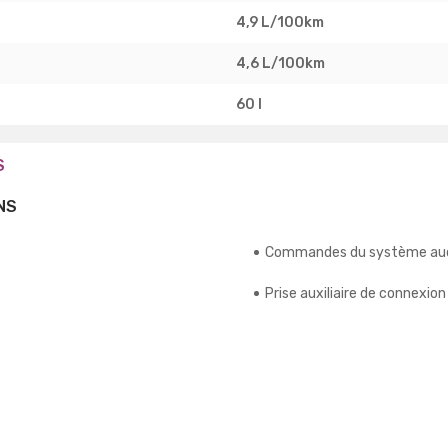
4,9 L/100km
4,6 L/100km
60 l
S
NS
Commandes du système aud
Prise auxiliaire de connexion