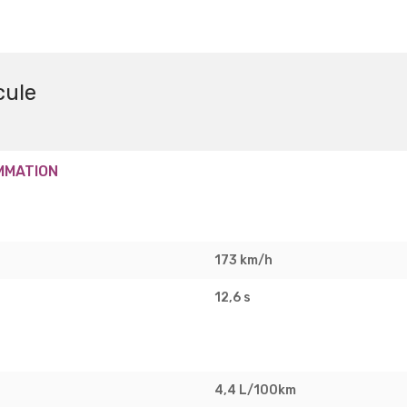
cule
MMATION
173 km/h
12,6 s
4,4 L/100km