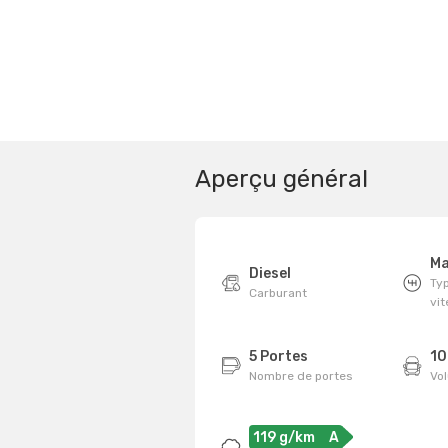
Aperçu général
Ma
Diesel
Typ
Carburant
vi
5 Portes
10
Nombre de portes
Vo
119 g/km
A