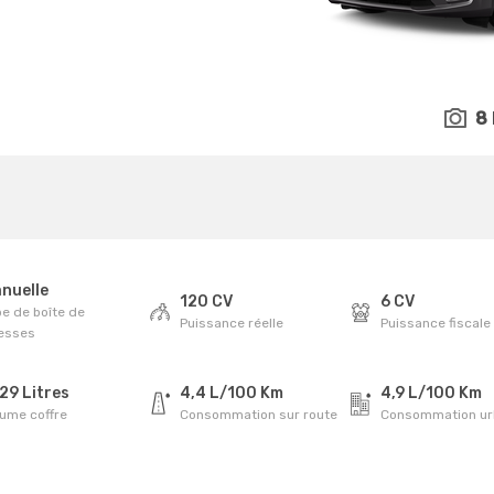
8
nuelle
120 CV
6 CV
e de boîte de
Puissance réelle
Puissance fiscale
tesses
29 Litres
4,4 L/100 Km
4,9 L/100 Km
lume coffre
Consommation sur route
Consommation ur