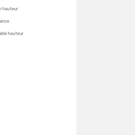
n hauteur
tance
able hauteur