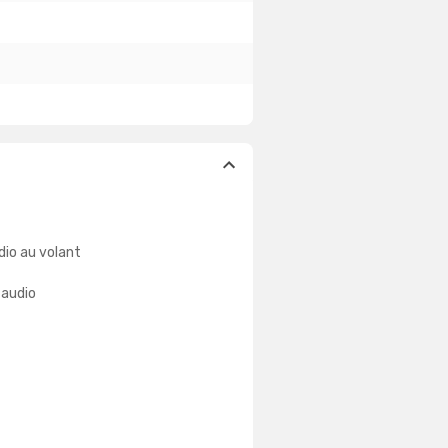
io au volant
 audio