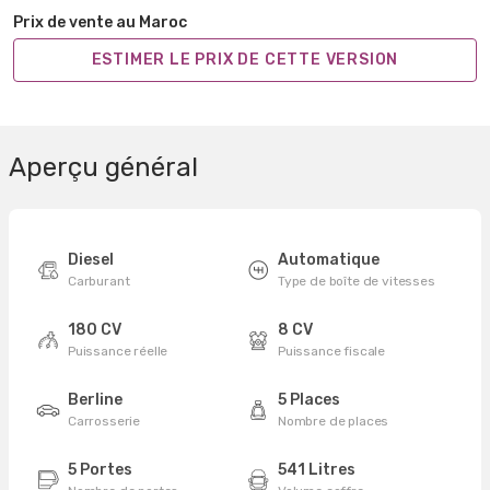
Prix de vente au Maroc
ESTIMER LE PRIX DE CETTE VERSION
Aperçu général
Diesel
Automatique
Carburant
Type de boîte de vitesses
180 CV
8 CV
Puissance réelle
Puissance fiscale
Berline
5 Places
Carrosserie
Nombre de places
5 Portes
541 Litres