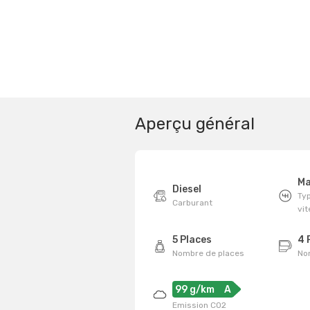
Aperçu général
Ma
Diesel
Typ
Carburant
vi
5 Places
4 
Nombre de places
No
99 g/km
A
Emission CO2