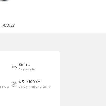
8
IMAGES
Berline
Carrosserie
4,3 L/100 Km
r route
Consommation urbaine