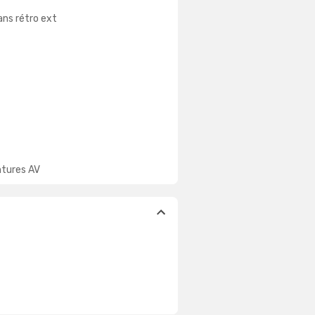
ans rétro ext
ntures AV