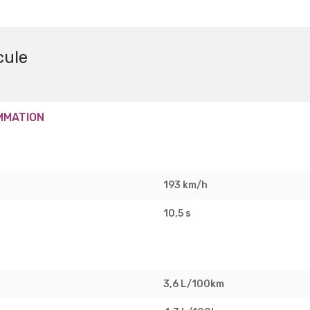
cule
MMATION
193 km/h
10,5 s
3,6 L/100km