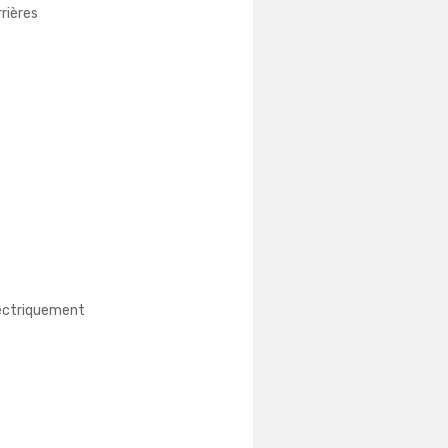
rrières
lectriquement