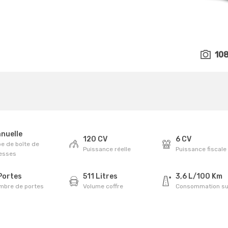
10
nuelle
120 CV
6 CV
e de boîte de
Puissance réelle
Puissance fiscale
tesses
Portes
511 Litres
3,6 L/100 Km
mbre de portes
Volume coffre
Consommation su