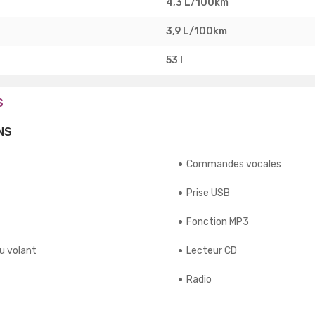
4,3 L/100km
3,9 L/100km
53 l
S
NS
Commandes vocales
Prise USB
Fonction MP3
u volant
Lecteur CD
Radio