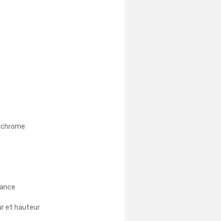
rochrome
tance
ur et hauteur