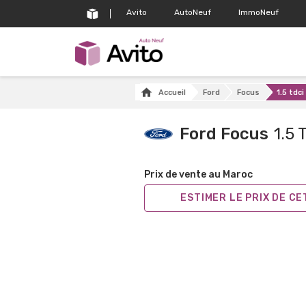
Avito
AutoNeuf
ImmoNeuf
Accueil
Ford
Focus
1.5 tdc
Ford Focus
1.5
Prix de vente au Maroc
ESTIMER LE PRIX DE C