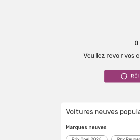
0
Veuillez revoir vos 
RÉI
Voitures neuves popul
Marques neuves
Prix Opel 2026
Prix Peuge