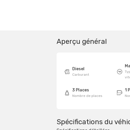
Aperçu général
Ma
Diesel
Typ
Carburant
vi
3 Places
1 
Nombre de places
No
Spécifications du véhi