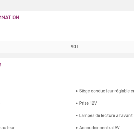
MMATION
90 l
S
Siège conducteur réglable e
e
Prise 12V
Lampes de lecture à l'avant
 hauteur
Accoudoir central AV