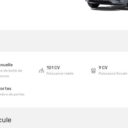
nuelle
101 CV
9 CV
e de boîte de
Puissance réelle
Puissance fiscale
tesses
Portes
mbre de portes
cule