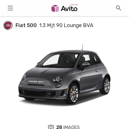
Fiat 500
1.3 Mjt 90 Lounge BVA
28
IMAGES