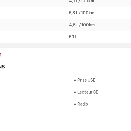
4,1 L/100km
5,3 L/100km
4,5 L/100km
50 l
S
NS
Prise USB
Lecteur CD
Radio