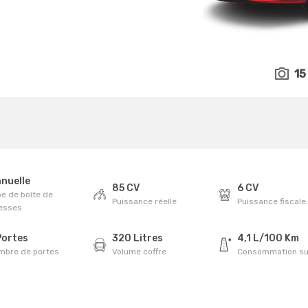
15
nuelle
85 CV
6 CV
e de boîte de
Puissance réelle
Puissance fiscale
tesses
Portes
320 Litres
4,1 L/100 Km
mbre de portes
Volume coffre
Consommation su