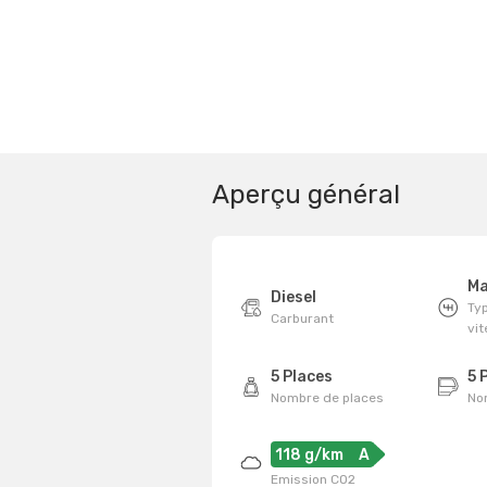
Aperçu général
Ma
Diesel
Typ
Carburant
vi
5 Places
5 
Nombre de places
No
118 g/km
A
Emission CO2