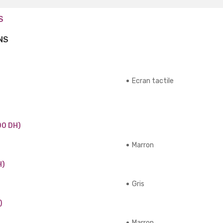
S
NS
Ecran tactile
00 DH)
Marron
H)
Gris
)
Marron