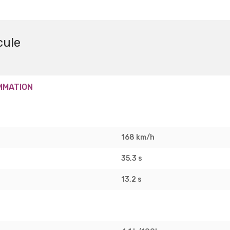
cule
MMATION
168 km/h
35,3 s
13,2 s