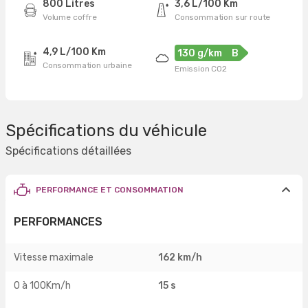
800 Litres
3,6 L/100 Km
Volume coffre
Consommation sur route
4,9 L/100 Km
130 g/km
B
Consommation urbaine
Emission CO2
Spécifications du véhicule
Spécifications détaillées
PERFORMANCE ET CONSOMMATION
PERFORMANCES
Vitesse maximale
162 km/h
0 à 100Km/h
15 s