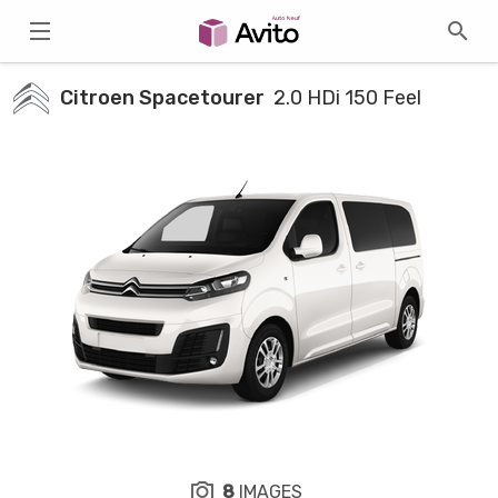
Citroen Spacetourer
2.0 HDi 150 Feel
8
IMAGES